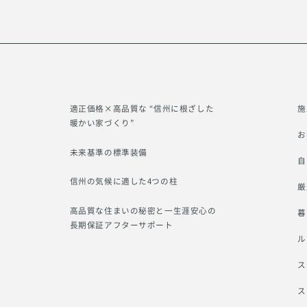
適正価格×高品質な “信州に根ざした
施
暖かい家づくり”
お
未来基準の標準装備
自
信州の気候に適した4つの柱
厳
高品質な住まいの秘密と一生涯安心の
暮
長期保証アフターサポート
ル
ス
ス