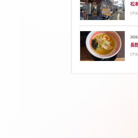
松
[ア
2026
長
[ア