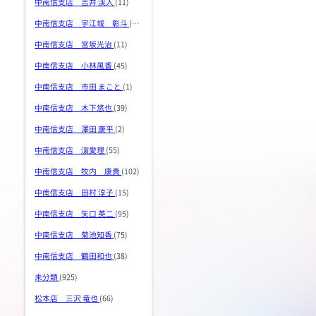
中南信支店 吉井 渓人
(11)
中南信支店 宇江城 彰斗
(36)
中南信支店 宮坂光治
(11)
中南信支店 小林風香
(45)
中南信支店 市田 まこと
(1)
中南信支店 木下悠也
(39)
中南信支店 澤田 康平
(2)
中南信支店 濵愛理
(55)
中南信支店 牧内 康貴
(102)
中南信支店 田村 淳子
(15)
中南信支店 矢口 英二
(95)
中南信支店 菊池知香
(75)
中南信支店 鶴田和也
(38)
未分類
(925)
松本店 三沢 竜也
(66)