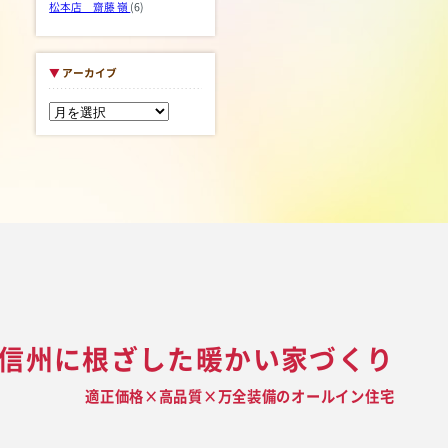
松本店 齋藤 嶺
(6)
▼
アーカイブ
信州に根ざした暖かい家づくり
適正価格×高品質×万全装備のオールイン住宅