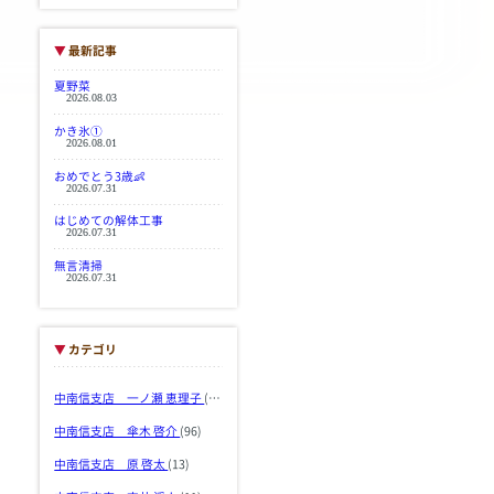
▼
最新記事
夏野菜
2026.08.03
かき氷①
2026.08.01
おめでとう3歳👶
2026.07.31
はじめての解体工事
2026.07.31
無言清掃
2026.07.31
▼
カテゴリ
中南信支店 一ノ瀬 恵理子
(103)
中南信支店 傘木 啓介
(96)
中南信支店 原 啓太
(13)