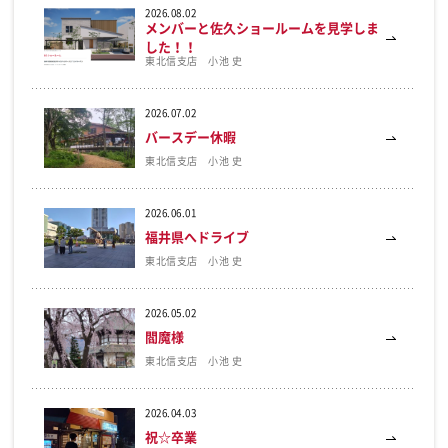
2026.08.02
メンバーと佐久ショールームを見学しま
した！！
東北信支店 小池 史
2026.07.02
バースデー休暇
東北信支店 小池 史
2026.06.01
福井県へドライブ
東北信支店 小池 史
2026.05.02
閻魔様
東北信支店 小池 史
2026.04.03
祝☆卒業