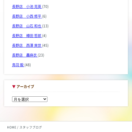
長野店 小池 克英
(70)
長野店 小西 修平
(6)
長野店 山石 和也
(13)
長野店 樽田 哲郎
(4)
長野店 西澤 爽世
(45)
長野店 轟麻衣
(23)
鳥羽 毅
(48)
▼
アーカイブ
HOME
スタッフブログ