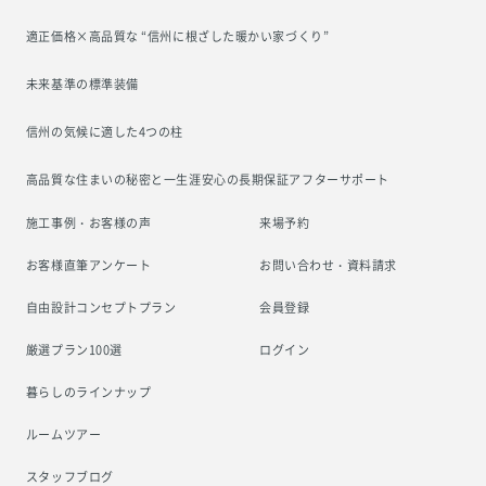
適正価格×高品質な “信州に根ざした
暖かい家づくり”
未来基準の標準装備
信州の気候に適した4つの柱
高品質な住まいの秘密と一生涯安心の
長期保証アフターサポート
施工事例・お客様の声
来場予約
お客様直筆アンケート
お問い合わせ・資料請求
自由設計コンセプトプラン
会員登録
厳選プラン100選
ログイン
暮らしのラインナップ
ルームツアー
スタッフブログ