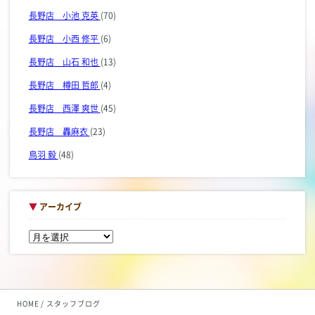
長野店 小池 克英
(70)
長野店 小西 修平
(6)
長野店 山石 和也
(13)
長野店 樽田 哲郎
(4)
長野店 西澤 爽世
(45)
長野店 轟麻衣
(23)
鳥羽 毅
(48)
▼
アーカイブ
HOME
スタッフブログ