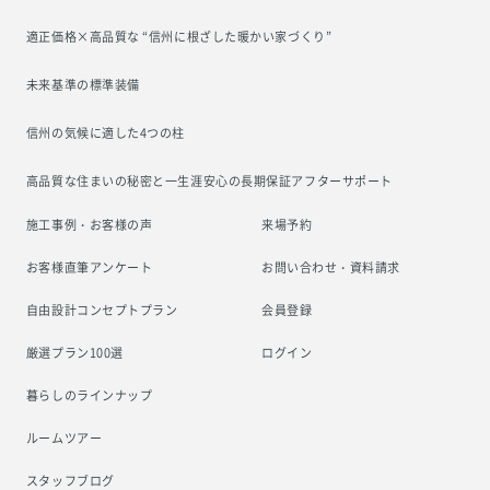
適正価格×高品質な “信州に根ざした
暖かい家づくり”
未来基準の標準装備
信州の気候に適した4つの柱
高品質な住まいの秘密と一生涯安心の
長期保証アフターサポート
施工事例・お客様の声
来場予約
お客様直筆アンケート
お問い合わせ・資料請求
自由設計コンセプトプラン
会員登録
厳選プラン100選
ログイン
暮らしのラインナップ
ルームツアー
スタッフブログ