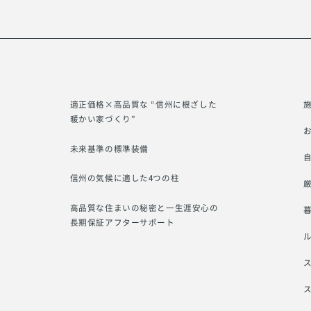
適正価格×高品質な “信州に根ざした
暖かい家づくり”
未来基準の標準装備
信州の気候に適した4つの柱
厳
高品質な住まいの秘密と一生涯安心の
長期保証アフターサポート