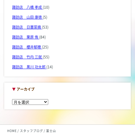
諏訪店 八橋 孝成
(10)
諏訪店 山田 康徳
(5)
諏訪店 日置菜摘
(53)
諏訪店 栗原 侑
(84)
諏訪店 櫻井郁穂
(25)
諏訪店 竹内 三就
(55)
諏訪店 黒川 功太郎
(14)
▼
アーカイブ
HOME
スタッフブログ
富士山