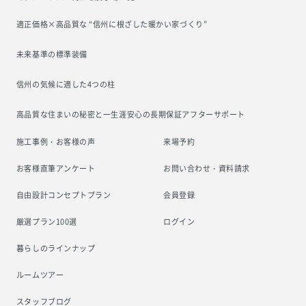
適正価格×高品質な “信州に根ざした
暖かい家づくり”
未来基準の標準装備
信州の気候に適した4つの柱
高品質な住まいの秘密と一生涯安心の
長期保証アフターサポート
施工事例・お客様の声
来場予約
お客様直筆アンケート
お問い合わせ・資料請求
自由設計コンセプトプラン
会員登録
厳選プラン100選
ログイン
暮らしのラインナップ
ルームツアー
スタッフブログ