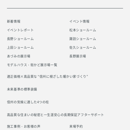
新着情報
イベント情報
イベントレポート
松本ショールーム
長野ショールーム
諏訪ショールーム
上田ショールーム
佐久ショールーム
あづみの展示場
長野展示場
モデルハウス・街かど展示場一覧
適正価格×高品質な “信州に根ざした
暖かい家づくり”
未来基準の標準装備
信州の気候に適した4つの柱
高品質な住まいの秘密と一生涯安心の
長期保証アフターサポート
施工事例・お客様の声
来場予約