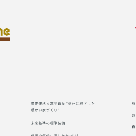
適正価格×高品質な “信州に根ざした
施
暖かい家づくり”
お
未来基準の標準装備
自
信州の気候に適した4つの柱