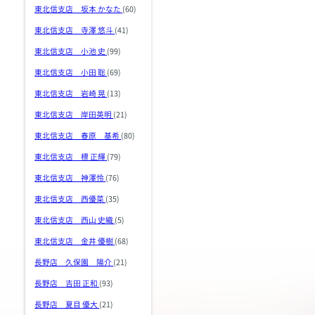
東北信支店 坂本 かなた
(60)
東北信支店 寺澤 悠斗
(41)
東北信支店 小池 史
(99)
東北信支店 小田 聡
(69)
東北信支店 岩崎 晃
(13)
東北信支店 岸田英明
(21)
東北信支店 春原 基希
(80)
東北信支店 標 正輝
(79)
東北信支店 神澤怜
(76)
東北信支店 西優菜
(35)
東北信支店 西山 史織
(5)
東北信支店 金井 優樹
(68)
長野店 久保園 陽介
(21)
長野店 吉田 正和
(93)
長野店 夏目 優大
(21)