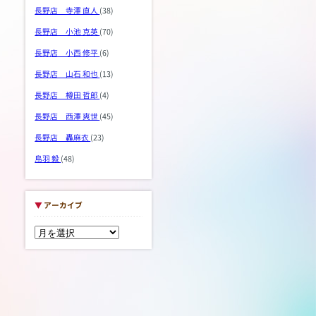
長野店 寺澤 直人
(38)
長野店 小池 克英
(70)
長野店 小西 修平
(6)
長野店 山石 和也
(13)
長野店 樽田 哲郎
(4)
長野店 西澤 爽世
(45)
長野店 轟麻衣
(23)
鳥羽 毅
(48)
▼
アーカイブ