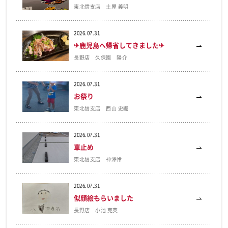
東北信支店 土屋 義明
2026.07.31
✈鹿児島へ帰省してきました✈
長野店 久保園 陽介
2026.07.31
お祭り
東北信支店 西山 史織
2026.07.31
車止め
東北信支店 神澤怜
2026.07.31
似顔絵もらいました
長野店 小池 克英