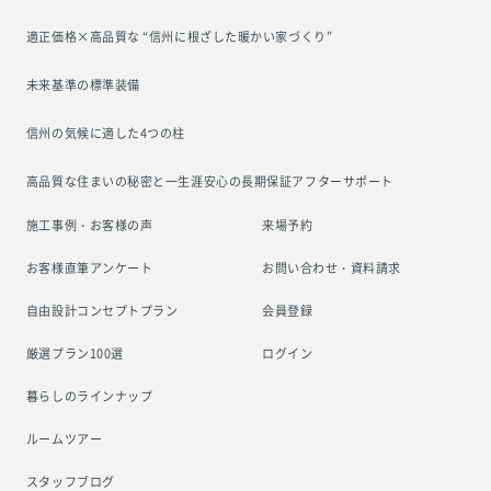
適正価格×高品質な “信州に根ざした
暖かい家づくり”
未来基準の標準装備
信州の気候に適した4つの柱
高品質な住まいの秘密と一生涯安心の
長期保証アフターサポート
施工事例・お客様の声
来場予約
お客様直筆アンケート
お問い合わせ・資料請求
自由設計コンセプトプラン
会員登録
厳選プラン100選
ログイン
暮らしのラインナップ
ルームツアー
スタッフブログ