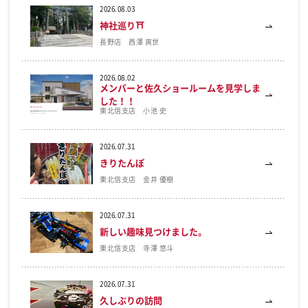
2026.08.03
神社巡り⛩
長野店 西澤 爽世
2026.08.02
メンバーと佐久ショールームを見学しま
した！！
東北信支店 小池 史
2026.07.31
きりたんぽ
東北信支店 金井 優樹
2026.07.31
新しい趣味見つけました。
東北信支店 寺澤 悠斗
2026.07.31
久しぶりの訪問