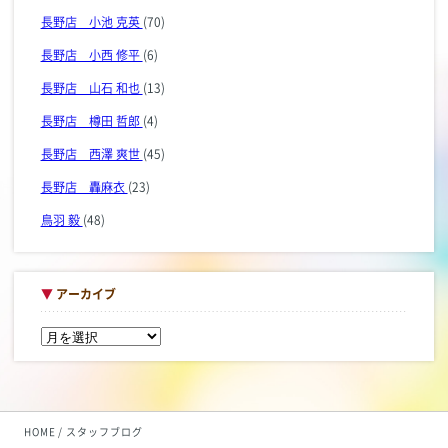
長野店 小池 克英
(70)
長野店 小西 修平
(6)
長野店 山石 和也
(13)
長野店 樽田 哲郎
(4)
長野店 西澤 爽世
(45)
長野店 轟麻衣
(23)
鳥羽 毅
(48)
▼
アーカイブ
HOME
スタッフブログ