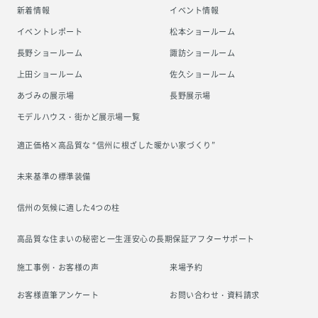
新着情報
イベント情報
イベントレポート
松本ショールーム
長野ショールーム
諏訪ショールーム
上田ショールーム
佐久ショールーム
あづみの展示場
長野展示場
モデルハウス・街かど展示場一覧
適正価格×高品質な “信州に根ざした
暖かい家づくり”
未来基準の標準装備
信州の気候に適した4つの柱
高品質な住まいの秘密と一生涯安心の
長期保証アフターサポート
施工事例・お客様の声
来場予約
お客様直筆アンケート
お問い合わせ・資料請求