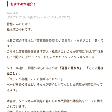
おすすめ本紹介！
2025.11.30
[アルプスピアホーム[松本ショールーム]スタッフブログ]
皆様こんにちは！
松本店の小林です。
本日ご紹介する本は『事故物件怪談 恐い間取り』（松原タニシ／著）で
す！
こちらは事故物件住みます芸人・松原タニシさんが実際に“住んで”“体験
して”“聞いてきた”エピソードをまとめたノンフィクション本です！
タイトル通り、物語の中心にあるのは
「部屋の間取り」＋「そこに起き
たこと」
。
「え、この部屋…ここに何があったの？」
ページをめくるたび、そんな好奇心とゾワッとした感覚が同時にやって
きます。
本書は、タニシさんが実際に暮らした事故物件の体験談をベースに構成
されています。
深夜、誰もいないはずの部屋で鳴る謎の物音