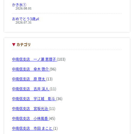
かき氷①
2026.08.01
おめでとう3歳👶
2026.07.31
▼
カテゴリ
中南信支店 一ノ瀬 恵理子
(103)
中南信支店 傘木 啓介
(96)
中南信支店 原 啓太
(13)
中南信支店 吉井 渓人
(11)
中南信支店 宇江城 彰斗
(36)
中南信支店 宮坂光治
(11)
中南信支店 小林風香
(45)
中南信支店 市田 まこと
(1)