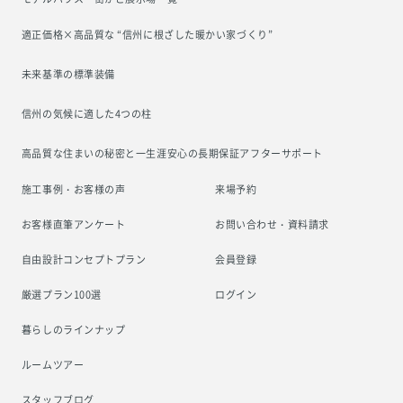
適正価格×高品質な “信州に根ざした
暖かい家づくり”
未来基準の標準装備
信州の気候に適した4つの柱
高品質な住まいの秘密と一生涯安心の
長期保証アフターサポート
施工事例・お客様の声
来場予約
お客様直筆アンケート
お問い合わせ・資料請求
自由設計コンセプトプラン
会員登録
厳選プラン100選
ログイン
暮らしのラインナップ
ルームツアー
スタッフブログ