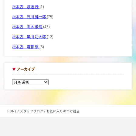
松本店 渡邉 茂
(1)
松本店 石川 健一郎
(75)
松本店 髙木 飛鳥
(43)
松本店 黒川 功太郎
(12)
松本店 齋藤 嶺
(6)
▼
アーカイブ
HOME
スタッフブログ
お気に入りのつけ麺店