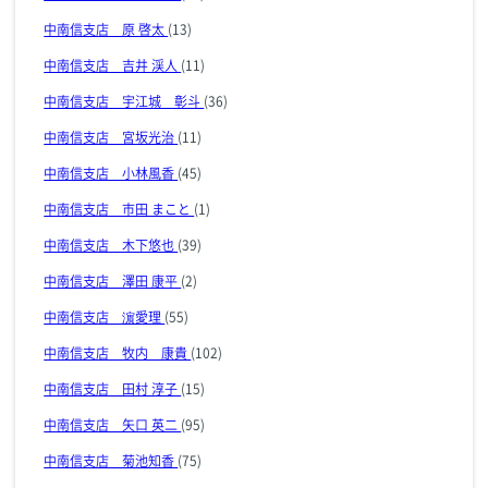
中南信支店 原 啓太
(13)
中南信支店 吉井 渓人
(11)
中南信支店 宇江城 彰斗
(36)
中南信支店 宮坂光治
(11)
中南信支店 小林風香
(45)
中南信支店 市田 まこと
(1)
中南信支店 木下悠也
(39)
中南信支店 澤田 康平
(2)
中南信支店 濵愛理
(55)
中南信支店 牧内 康貴
(102)
中南信支店 田村 淳子
(15)
中南信支店 矢口 英二
(95)
中南信支店 菊池知香
(75)