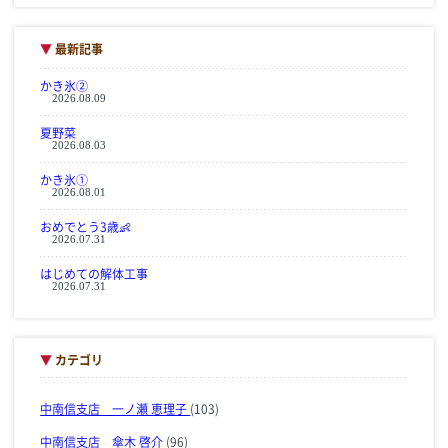
▼
最新記事
かき氷②
2026.08.09
夏野菜
2026.08.03
かき氷①
2026.08.01
おめでとう3歳👶
2026.07.31
はじめての解体工事
2026.07.31
▼
カテゴリ
中南信支店 一ノ瀬 恵理子
(103)
中南信支店 傘木 啓介
(96)