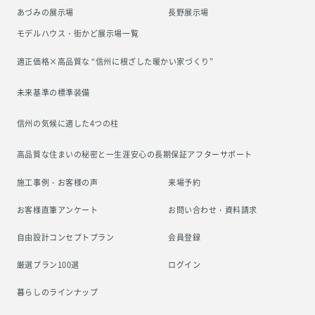
あづみの展示場
長野展示場
モデルハウス・街かど展示場一覧
適正価格×高品質な “信州に根ざした
暖かい家づくり”
未来基準の標準装備
信州の気候に適した4つの柱
高品質な住まいの秘密と一生涯安心の
長期保証アフターサポート
施工事例・お客様の声
来場予約
お客様直筆アンケート
お問い合わせ・資料請求
自由設計コンセプトプラン
会員登録
厳選プラン100選
ログイン
暮らしのラインナップ