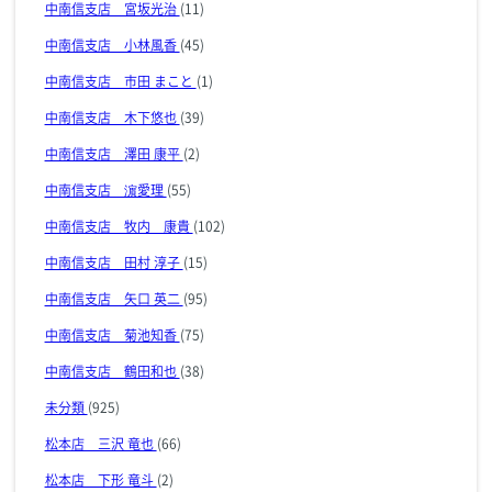
中南信支店 宮坂光治
(11)
中南信支店 小林風香
(45)
中南信支店 市田 まこと
(1)
中南信支店 木下悠也
(39)
中南信支店 澤田 康平
(2)
中南信支店 濵愛理
(55)
中南信支店 牧内 康貴
(102)
中南信支店 田村 淳子
(15)
中南信支店 矢口 英二
(95)
中南信支店 菊池知香
(75)
中南信支店 鶴田和也
(38)
未分類
(925)
松本店 三沢 竜也
(66)
松本店 下形 竜斗
(2)