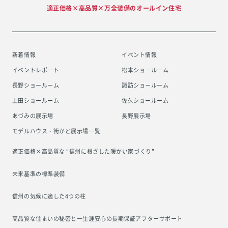
適正価格×高品質×万全装備のオールイン住宅
新着情報
イベント情報
イベントレポート
松本ショールーム
長野ショールーム
諏訪ショールーム
上田ショールーム
佐久ショールーム
あづみの展示場
長野展示場
モデルハウス・街かど展示場一覧
適正価格×高品質な “信州に根ざした
暖かい家づくり”
未来基準の標準装備
信州の気候に適した4つの柱
高品質な住まいの秘密と一生涯安心の
長期保証アフターサポート