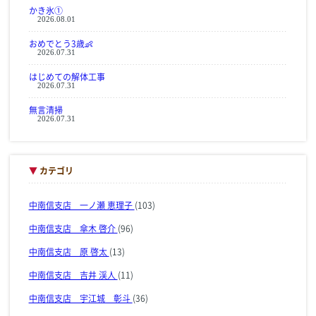
かき氷①
2026.08.01
おめでとう3歳👶
2026.07.31
はじめての解体工事
2026.07.31
無言清掃
2026.07.31
▼
カテゴリ
中南信支店 一ノ瀬 恵理子
(103)
中南信支店 傘木 啓介
(96)
中南信支店 原 啓太
(13)
中南信支店 吉井 渓人
(11)
中南信支店 宇江城 彰斗
(36)