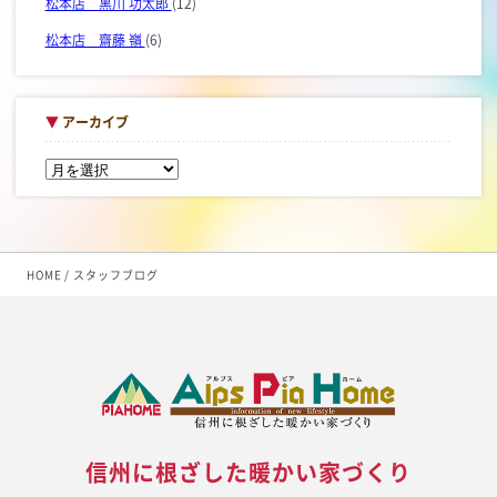
松本店 黒川 功太郎
(12)
松本店 齋藤 嶺
(6)
▼
アーカイブ
HOME
スタッフブログ
信州に根ざした暖かい家づくり