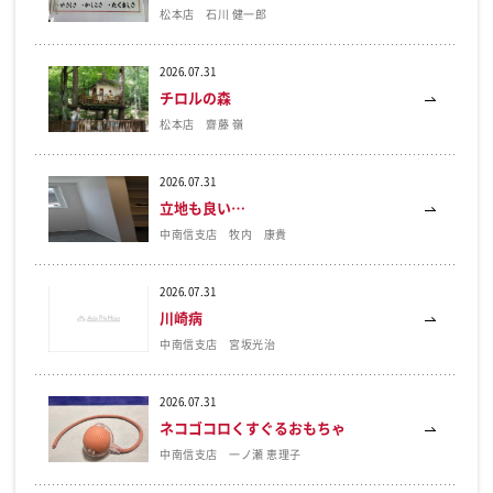
松本店 石川 健一郎
2026.07.31
チロルの森
松本店 齋藤 嶺
2026.07.31
立地も良い…
中南信支店 牧内 康貴
2026.07.31
川崎病
中南信支店 宮坂光治
2026.07.31
ネコゴコロくすぐるおもちゃ
中南信支店 一ノ瀬 恵理子