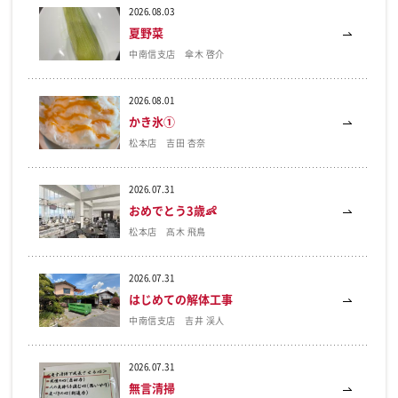
2026.08.03
夏野菜
中南信支店 傘木 啓介
2026.08.01
かき氷①
松本店 吉田 杏奈
2026.07.31
おめでとう3歳👶
松本店 髙木 飛鳥
2026.07.31
はじめての解体工事
中南信支店 吉井 渓人
2026.07.31
無言清掃