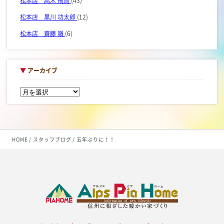
松本店 髙木 飛鳥
(43)
松本店 黒川 功太郎
(12)
松本店 齋藤 嶺
(6)
▼
アーカイブ
HOME
スタッフブログ
五年ぶりに！！