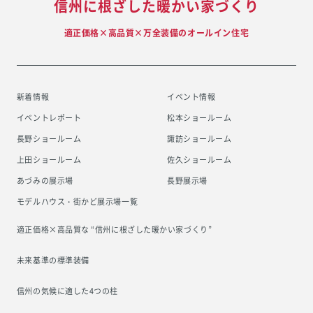
信州に根ざした暖かい家づくり
適正価格×高品質×万全装備のオールイン住宅
新着情報
イベント情報
イベントレポート
松本ショールーム
長野ショールーム
諏訪ショールーム
上田ショールーム
佐久ショールーム
あづみの展示場
長野展示場
モデルハウス・街かど展示場一覧
適正価格×高品質な “信州に根ざした
暖かい家づくり”
未来基準の標準装備
信州の気候に適した4つの柱