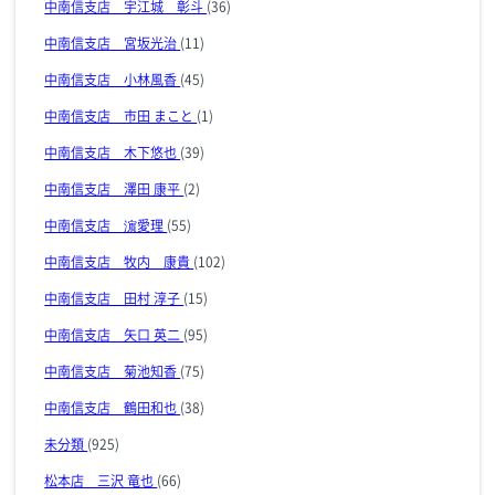
中南信支店 宇江城 彰斗
(36)
中南信支店 宮坂光治
(11)
中南信支店 小林風香
(45)
中南信支店 市田 まこと
(1)
中南信支店 木下悠也
(39)
中南信支店 澤田 康平
(2)
中南信支店 濵愛理
(55)
中南信支店 牧内 康貴
(102)
中南信支店 田村 淳子
(15)
中南信支店 矢口 英二
(95)
中南信支店 菊池知香
(75)
中南信支店 鶴田和也
(38)
未分類
(925)
松本店 三沢 竜也
(66)