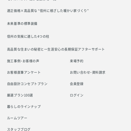
適正価格×高品質な “信州に根ざした
暖かい家づくり”
未来基準の標準装備
信州の気候に適した4つの柱
高品質な住まいの秘密と一生涯安心の
長期保証アフターサポート
施工事例・お客様の声
来場予約
お客様直筆アンケート
お問い合わせ・資料請求
自由設計コンセプトプラン
会員登録
厳選プラン100選
ログイン
暮らしのラインナップ
ルームツアー
スタッフブログ