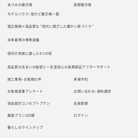
あづみの展示場
長野展示場
モデルハウス・街かど展示場一覧
適正価格×高品質な “信州に根ざした
暖かい家づくり”
未来基準の標準装備
信州の気候に適した4つの柱
高品質な住まいの秘密と一生涯安心の
長期保証アフターサポート
施工事例・お客様の声
来場予約
お客様直筆アンケート
お問い合わせ・資料請求
自由設計コンセプトプラン
会員登録
厳選プラン100選
ログイン
暮らしのラインナップ