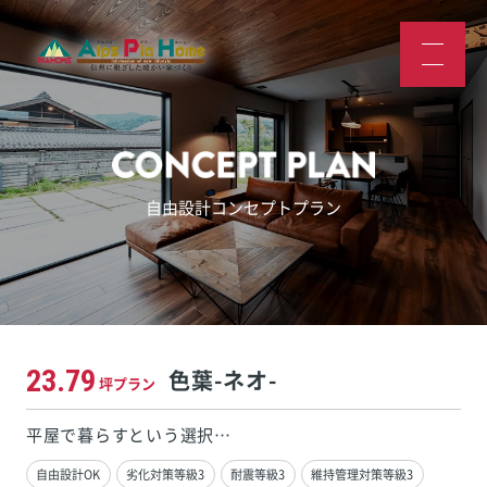
自由設計コンセプトプラン
23.79
色葉-ネオ-
坪プラン
平屋で暮らすという選択…
自由設計OK
劣化対策等級3
耐震等級3
維持管理対策等級3