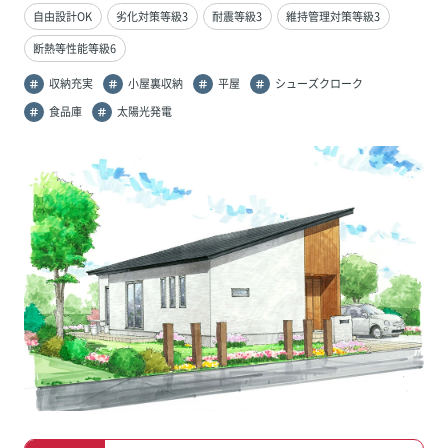
自由設計OK
劣化対策等級3
耐震等級3
維持管理対策等級3
断熱等性能等級6
収納充実
小屋裏収納
平屋
シューズクローク
食品庫
太陽光発電