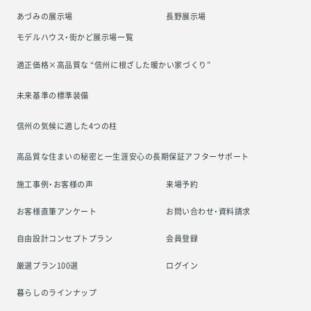
あづみの展示場
長野展示場
モデルハウス・街かど展示場一覧
適正価格×高品質な “信州に根ざした
暖かい家づくり”
未来基準の標準装備
信州の気候に適した4つの柱
高品質な住まいの秘密と一生涯安心の
長期保証アフターサポート
施工事例・お客様の声
来場予約
お客様直筆アンケート
お問い合わせ・資料請求
自由設計コンセプトプラン
会員登録
厳選プラン100選
ログイン
暮らしのラインナップ