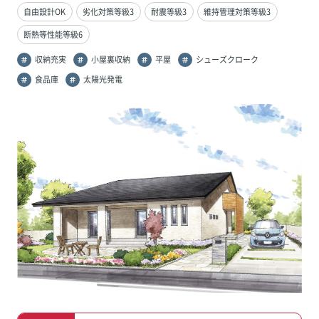
自由設計OK
劣化対策等級3
耐震等級3
維持管理対策等級3
断熱等性能等級6
収納充実
小屋裏収納
平屋
シューズクローク
食品庫
太陽光発電