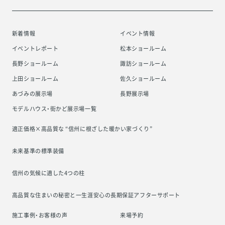
新着情報
イベント情報
イベントレポート
松本ショールーム
長野ショールーム
諏訪ショールーム
上田ショールーム
佐久ショールーム
あづみの展示場
長野展示場
モデルハウス・街かど展示場一覧
適正価格×高品質な “信州に根ざした
暖かい家づくり”
未来基準の標準装備
信州の気候に適した4つの柱
高品質な住まいの秘密と一生涯安心の
長期保証アフターサポート
施工事例・お客様の声
来場予約