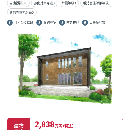
自由設計OK
劣化対策等級3
耐震等級3
維持管理対策等級3
断熱等性能等級6
リビング階段
収納充実
吹き抜け
太陽光発電
2,838
建物
万円（税込）