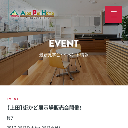
最新見学会・イベント情報
【上田】街かど展示場販売会開催！
終了
2017
.09/23
(土)
～
.09/24
(日)