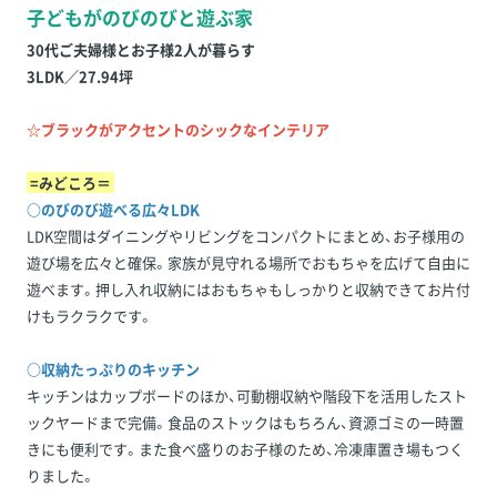
子どもがのびのびと遊ぶ家
30代ご夫婦様とお子様2人が暮らす
3LDK／27.94坪
☆ブラックがアクセントのシックなインテリア
=みどころ＝
○のびのび遊べる広々LDK
LDK空間はダイニングやリビングをコンパクトにまとめ、お子様用の
遊び場を広々と確保。家族が見守れる場所でおもちゃを広げて自由に
遊べます。押し入れ収納にはおもちゃもしっかりと収納できてお片付
けもラクラクです。
○収納たっぷりのキッチン
キッチンはカップボードのほか、可動棚収納や階段下を活用したスト
ックヤードまで完備。食品のストックはもちろん、資源ゴミの一時置
きにも便利です。また食べ盛りのお子様のため、冷凍庫置き場もつく
りました。