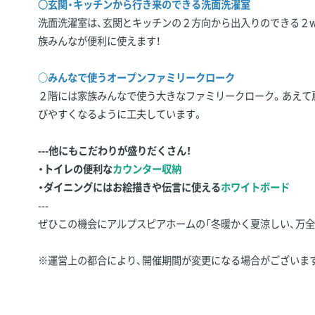
〇
玄関・キッチンから行き来のできる洗面洗濯室
洗面洗濯室は、玄関とキッチンの２方向から出入りのできる２w
族みんなが便利に使えます！
○みんなで使うオープンファミリークローク
２階には家族みんなで使う大きなファミリークローク。あえて
びやすくなるように工夫しています。
---他にもこだわりが盛りだくさん！
・トイレの便利な
カウンター収納
・ダイニングにはお絵描きや伝言に使える
ホワイトボード
---
ぜひこの機会にアルプスピアホームの「冬暖かく夏涼しい、万全
※運営上の都合により、開催期間が変更になる場合がございま