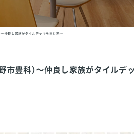
科）～仲良し家族がタイルデッキを囲む家～
曇野市豊科）～仲良し家族がタイルデ