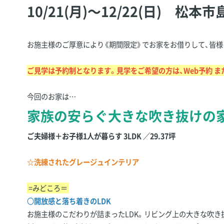
10/21(月)～12/22(日) 
お施主様のご厚意により《期間限定》でお家をお借りして、皆様
ご見学は予約制となります。見学をご希望の方は、Web予約 ま
今回のお家は…
家族の安らぐ大きな吹き抜けの
ご夫婦様＋お子様1人が暮らす 3LDK ／29.37坪
☆洗練されたグレージュインテリア
=みどころ＝
〇
開放感と落ち着きのLDK
お施主様のこだわりが詰まったLDK。リビング上の大きな吹き