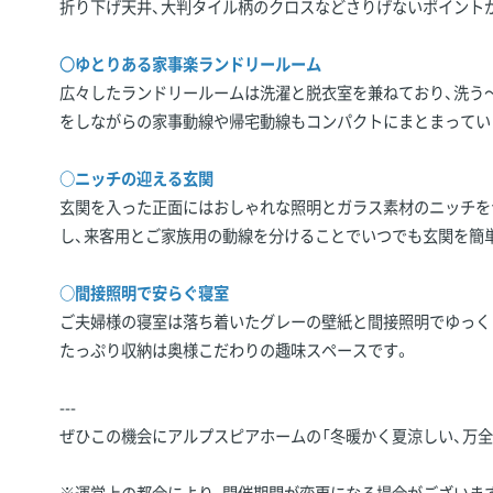
折り下げ天井、大判タイル柄のクロスなどさりげないポイント
〇
ゆとりある家事楽ランドリールーム
広々したランドリールームは洗濯と脱衣室を兼ねており、洗う
をしながらの家事動線や帰宅動線もコンパクトにまとまってい
○ニッチの迎える玄関
玄関を入った正面にはおしゃれな照明とガラス素材のニッチを
し、来客用とご家族用の動線を分けることでいつでも玄関を簡
○間接照明で安らぐ寝室
ご夫婦様の寝室は落ち着いたグレーの壁紙と間接照明でゆっく
たっぷり収納は奥様こだわりの趣味スペースです。
---
ぜひこの機会にアルプスピアホームの「冬暖かく夏涼しい、万全