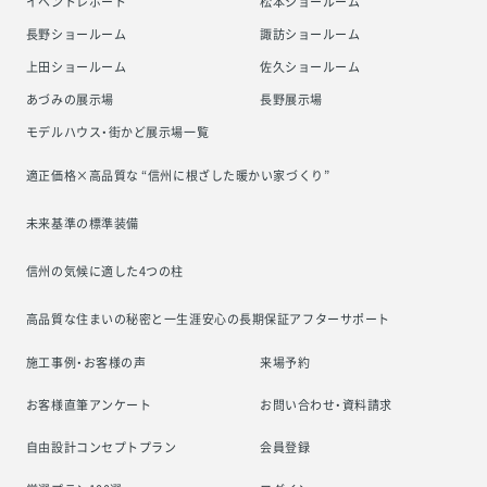
イベントレポート
松本ショールーム
長野ショールーム
諏訪ショールーム
上田ショールーム
佐久ショールーム
あづみの展示場
長野展示場
モデルハウス・街かど展示場一覧
適正価格×高品質な “信州に根ざした
暖かい家づくり”
未来基準の標準装備
信州の気候に適した4つの柱
高品質な住まいの秘密と一生涯安心の
長期保証アフターサポート
施工事例・お客様の声
来場予約
お客様直筆アンケート
お問い合わせ・資料請求
自由設計コンセプトプラン
会員登録