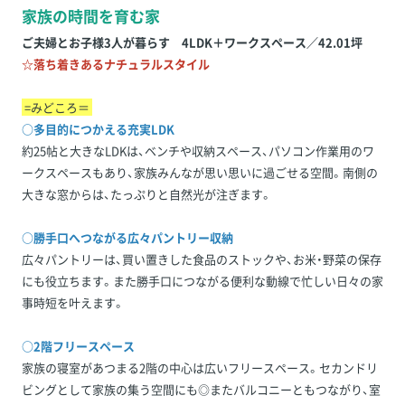
家族の時間を育む家
ご夫婦とお子様3人が暮らす 4LDK＋ワークスペース／42.01坪
☆落ち着きあるナチュラルスタイル
=みどころ＝
○多目的につかえる充実LDK
約25帖と大きなLDKは、ベンチや収納スペース、パソコン作業用のワ
ークスペースもあり、家族みんなが思い思いに過ごせる空間。南側の
大きな窓からは、たっぷりと自然光が注ぎます。
○勝手口へつながる広々パントリー収納
広々パントリーは、買い置きした食品のストックや、お米・野菜の保存
にも役立ちます。また勝手口につながる便利な動線で忙しい日々の家
事時短を叶えます。
○2階フリースペース
家族の寝室があつまる2階の中心は広いフリースペース。セカンドリ
ビングとして家族の集う空間にも◎またバルコニーともつながり、室