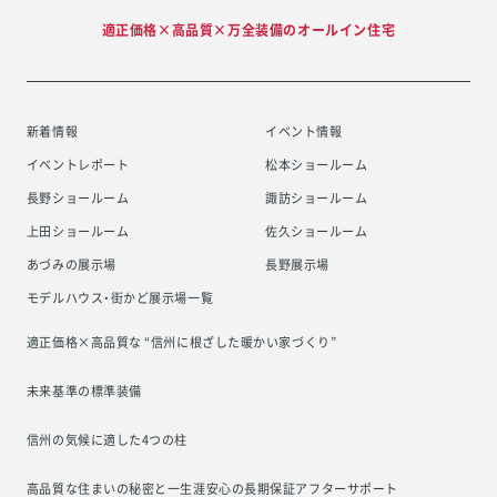
適正価格×高品質×万全装備のオールイン住宅
新着情報
イベント情報
イベントレポート
松本ショールーム
長野ショールーム
諏訪ショールーム
上田ショールーム
佐久ショールーム
あづみの展示場
長野展示場
モデルハウス・街かど展示場一覧
適正価格×高品質な “信州に根ざした
暖かい家づくり”
未来基準の標準装備
信州の気候に適した4つの柱
高品質な住まいの秘密と一生涯安心の
長期保証アフターサポート