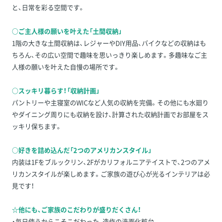
と、日常を彩る空間です。
○ご主人様の願いを叶えた「土間収納」
1階の大きな土間収納は、レジャーやDIY用品、バイクなどの収納はも
ちろん、その広い空間で趣味を思いっきり楽しめます。多趣味なご主
人様の願いを叶えた自慢の場所です。
○スッキリ暮らす！「収納計画」
パントリーや主寝室のWICなど人気の収納を完備。その他にも水廻り
やダイニング周りにも収納を設け、計算された収納計画でお部屋をス
ッキリ保ちます。
○好きを詰め込んだ「2つのアメリカンスタイル」
内装は1Fをブルックリン、2Fがカリフォルニアテイストで、2つのアメ
リカンスタイルが楽しめます。ご家族の遊び心が光るインテリアは必
見です！
☆他にも、ご家族のこだわりが盛りだくさん！
・毎日使うからこそこだわった、造作の洗面化粧台