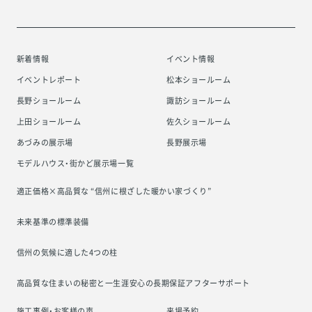
新着情報
イベント情報
イベントレポート
松本ショールーム
長野ショールーム
諏訪ショールーム
上田ショールーム
佐久ショールーム
あづみの展示場
長野展示場
モデルハウス・街かど展示場一覧
適正価格×高品質な “信州に根ざした
暖かい家づくり”
未来基準の標準装備
信州の気候に適した4つの柱
高品質な住まいの秘密と一生涯安心の
長期保証アフターサポート
施工事例・お客様の声
来場予約