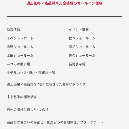
適正価格×高品質×万全装備のオールイン住宅
新着情報
イベント情報
イベントレポート
松本ショールーム
長野ショールーム
諏訪ショールーム
上田ショールーム
佐久ショールーム
あづみの展示場
長野展示場
モデルハウス・街かど展示場一覧
適正価格×高品質な “信州に根ざした
暖かい家づくり”
未来基準の標準装備
信州の気候に適した4つの柱
高品質な住まいの秘密と一生涯安心の
長期保証アフターサポート