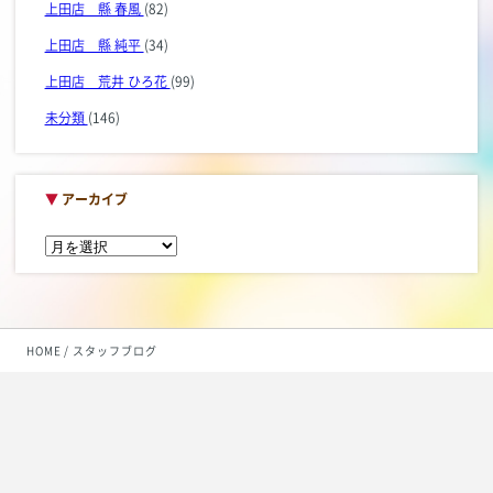
上田店 縣 春風
(82)
上田店 縣 純平
(34)
上田店 荒井 ひろ花
(99)
未分類
(146)
▼
アーカイブ
HOME
スタッフブログ