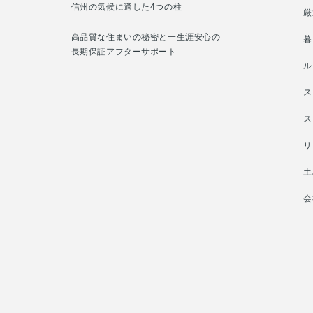
信州の気候に適した4つの柱
厳
高品質な住まいの秘密と一生涯安心の
暮
長期保証アフターサポート
ル
ス
ス
リ
土
会