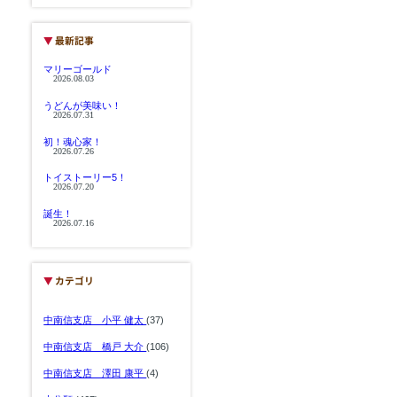
▼
最新記事
マリーゴールド
2026.08.03
うどんが美味い！
2026.07.31
初！魂心家！
2026.07.26
トイストーリー5！
2026.07.20
誕生！
2026.07.16
▼
カテゴリ
中南信支店 小平 健太
(37)
中南信支店 橋戸 大介
(106)
中南信支店 澤田 康平
(4)