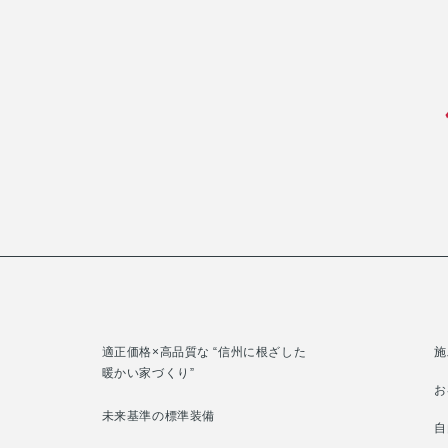
適正価格×高品質な “信州に根ざした
施
暖かい家づくり”
お
未来基準の標準装備
自