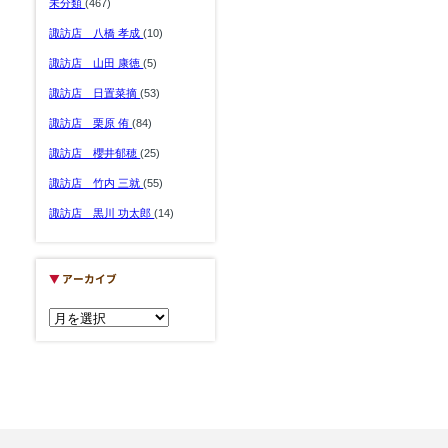
未分類
(467)
諏訪店 八橋 孝成
(10)
諏訪店 山田 康徳
(5)
諏訪店 日置菜摘
(53)
諏訪店 栗原 侑
(84)
諏訪店 櫻井郁穂
(25)
諏訪店 竹内 三就
(55)
諏訪店 黒川 功太郎
(14)
▼
アーカイブ