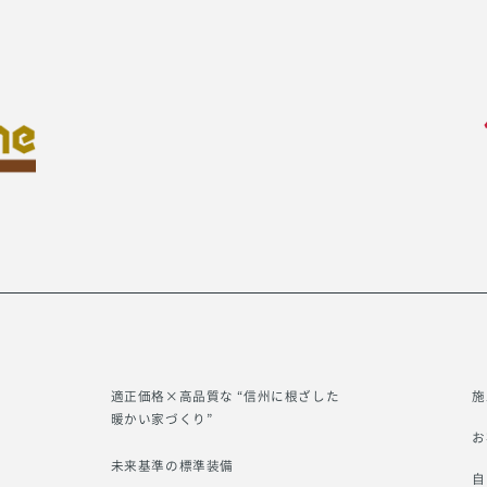
適正価格×高品質な “信州に根ざした
施
暖かい家づくり”
お
未来基準の標準装備
自