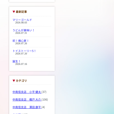
▼
最新記事
マリーゴールド
2026.08.03
うどんが美味い！
2026.07.31
初！魂心家！
2026.07.26
トイストーリー5！
2026.07.20
誕生！
2026.07.16
▼
カテゴリ
中南信支店 小平 健太
(37)
中南信支店 橋戸 大介
(106)
中南信支店 澤田 康平
(4)