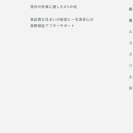
信州の気候に適した4つの柱
厳
高品質な住まいの秘密と一生涯安心の
暮
長期保証アフターサポート
ル
ス
ス
リ
土
会