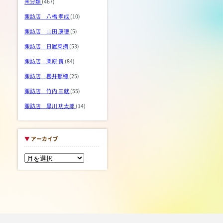
未分類
(467)
諏訪店 八橋 孝成
(10)
諏訪店 山田 康徳
(5)
諏訪店 日置菜摘
(53)
諏訪店 栗原 侑
(84)
諏訪店 櫻井郁穂
(25)
諏訪店 竹内 三就
(55)
諏訪店 黒川 功太郎
(14)
▼
アーカイブ