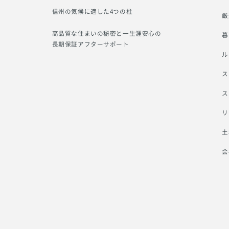
信州の気候に適した4つの柱
厳
高品質な住まいの秘密と一生涯安心の
暮
長期保証アフターサポート
ル
ス
ス
リ
土
会