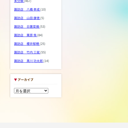
未分類
(467)
諏訪店 八橋 孝成
(10)
諏訪店 山田 康徳
(5)
諏訪店 日置菜摘
(53)
諏訪店 栗原 侑
(84)
諏訪店 櫻井郁穂
(25)
諏訪店 竹内 三就
(55)
諏訪店 黒川 功太郎
(14)
▼
アーカイブ