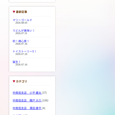
▼
最新記事
マリーゴールド
2026.08.03
うどんが美味い！
2026.07.31
初！魂心家！
2026.07.26
トイストーリー5！
2026.07.20
誕生！
2026.07.16
▼
カテゴリ
中南信支店 小平 健太
(37)
中南信支店 橋戸 大介
(106)
中南信支店 澤田 康平
(4)