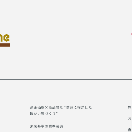
適正価格×高品質な “信州に根ざした
施
暖かい家づくり”
お
未来基準の標準装備
自