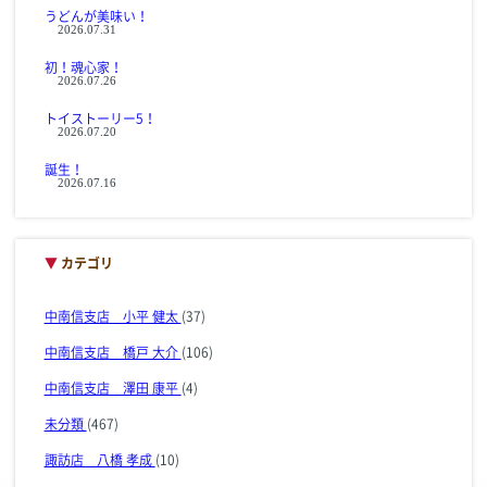
うどんが美味い！
2026.07.31
初！魂心家！
2026.07.26
トイストーリー5！
2026.07.20
誕生！
2026.07.16
▼
カテゴリ
中南信支店 小平 健太
(37)
中南信支店 橋戸 大介
(106)
中南信支店 澤田 康平
(4)
未分類
(467)
諏訪店 八橋 孝成
(10)