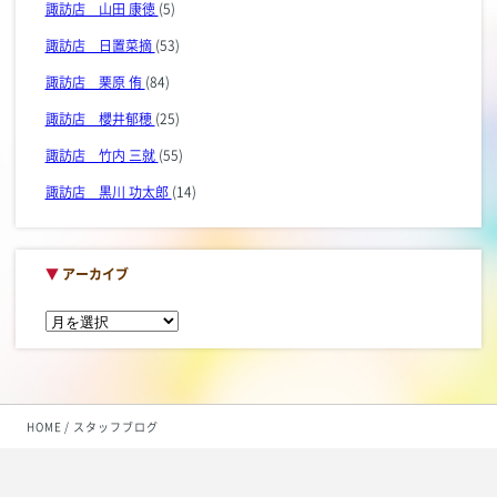
諏訪店 山田 康徳
(5)
諏訪店 日置菜摘
(53)
諏訪店 栗原 侑
(84)
諏訪店 櫻井郁穂
(25)
諏訪店 竹内 三就
(55)
諏訪店 黒川 功太郎
(14)
▼
アーカイブ
HOME
スタッフブログ