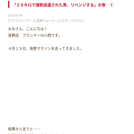
「３９キロで強制送還された男、リベンジする」の巻 ①
2026.05.09
[アルプスピアホーム[長野ショールーム]スタッフブログ]
みなさん、こんにちは！
長野店 プランナーの小西です。
４月１９日、長野マラソンを走ってきました。
結果から言うと――