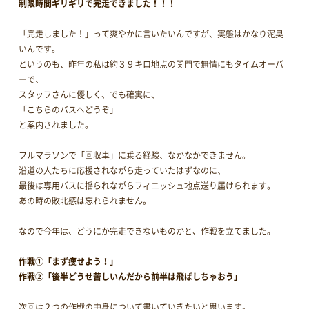
制限時間ギリギリで完走できました！！！
「完走しました！」って爽やかに言いたいんですが、実態はかなり泥臭
いんです。
というのも、昨年の私は約３９キロ地点の関門で無情にもタイムオーバ
ーで、
スタッフさんに優しく、でも確実に、
「こちらのバスへどうぞ」
と案内されました。
フルマラソンで「回収車」に乗る経験、なかなかできません。
沿道の人たちに応援されながら走っていたはずなのに、
最後は専用バスに揺られながらフィニッシュ地点送り届けられます。
あの時の敗北感は忘れられません。
なので今年は、どうにか完走できないものかと、作戦を立てました。
作戦①「まず痩せよう！」
作戦②「後半どうせ苦しいんだから前半は飛ばしちゃおう」
次回は２つの作戦の中身について書いていきたいと思います。