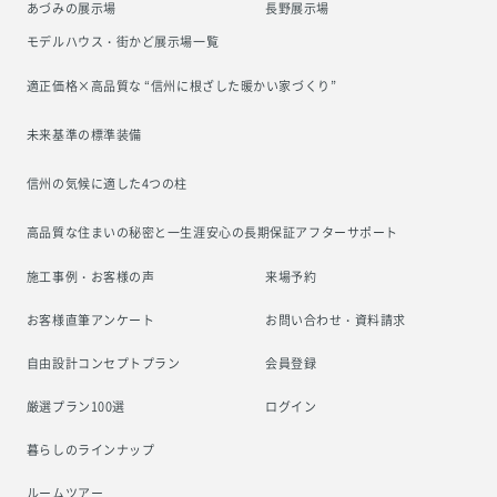
あづみの展示場
長野展示場
モデルハウス・街かど展示場一覧
適正価格×高品質な “信州に根ざした
暖かい家づくり”
未来基準の標準装備
信州の気候に適した4つの柱
高品質な住まいの秘密と一生涯安心の
長期保証アフターサポート
施工事例・お客様の声
来場予約
お客様直筆アンケート
お問い合わせ・資料請求
自由設計コンセプトプラン
会員登録
厳選プラン100選
ログイン
暮らしのラインナップ
ルームツアー