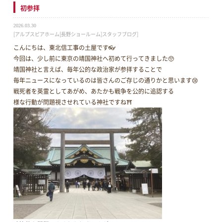
初参拝
2026.03.30
[アルプスピアホーム[長野ショールーム]スタッフブログ]
こんにちは、東北信工事の土屋です👓
今回は、少し前に東京の靖国神社へ初めて行ってきました🥺
靖国神社と言えば、毎年公的な政治家が参拝することで
毎年ニュースになっているのは皆さんのご存じの通りかと思います😢
戦死者を英霊としてあがめ、あたかも戦争を公的に追認する
様な行動が問題視させれている神社ですね⛩