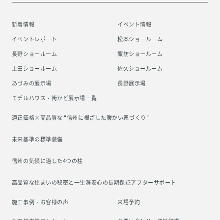
新着情報
イベント情報
イベントレポート
松本ショールーム
長野ショールーム
諏訪ショールーム
上田ショールーム
佐久ショールーム
あづみの展示場
長野展示場
モデルハウス・街かど展示場一覧
適正価格×高品質な “信州に根ざした
暖かい家づくり”
未来基準の標準装備
信州の気候に適した4つの柱
高品質な住まいの秘密と一生涯安心の
長期保証アフターサポート
施工事例・お客様の声
来場予約