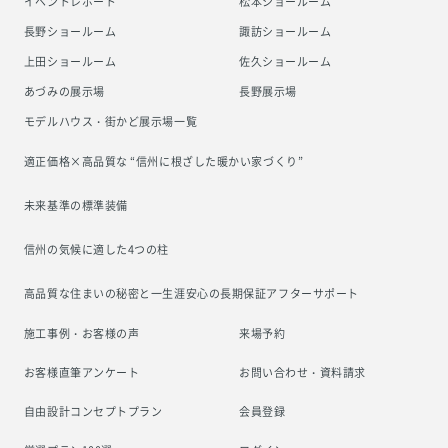
イベントレポート
松本ショールーム
長野ショールーム
諏訪ショールーム
上田ショールーム
佐久ショールーム
あづみの展示場
長野展示場
モデルハウス・街かど展示場一覧
適正価格×高品質な “信州に根ざした
暖かい家づくり”
未来基準の標準装備
信州の気候に適した4つの柱
高品質な住まいの秘密と一生涯安心の
長期保証アフターサポート
施工事例・お客様の声
来場予約
お客様直筆アンケート
お問い合わせ・資料請求
自由設計コンセプトプラン
会員登録