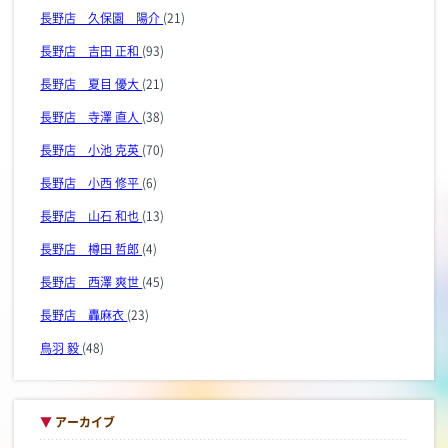
長野店 久保園 陽介
(21)
長野店 吉田 正和
(93)
長野店 夏目 優大
(21)
長野店 寺澤 直人
(38)
長野店 小池 克英
(70)
長野店 小西 修平
(6)
長野店 山石 和也
(13)
長野店 樽田 哲郎
(4)
長野店 西澤 爽世
(45)
長野店 轟麻衣
(23)
鳥羽 毅
(48)
▼
アーカイブ