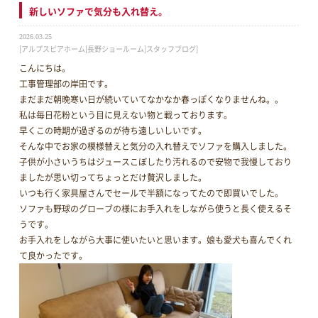
新しいソファで気分も入れ替え。
2026.03.25
[アルプスピアホーム[長野ショールーム]スタッフブログ]
こんにちは。
工事管理部の岸田です。
まだまだ朝晩寒い日が続いていてなかなか春っぽくなりませんね。。
私は毎日花粉という目に見えない物と戦っております。
早くこの時期が過ぎるのが待ち遠しいしいです。
そんな中でお家の模様替えと気分の入れ替えでソファを購入しました。
子供が小さいうちはジュースこぼしたり汚れるので安物で我慢しており
ましたが思い切ってちょっとだけ贅沢しました。
いつも行く家具屋さんでセールで半額になってたので即買いでした。
ソファも野球のグローブの様にお手入れをしながら使うと長く使えるそ
うです。
お手入れをしながら大事に使いたいと思います。娘も愛犬も喜んでくれ
て良かったです。