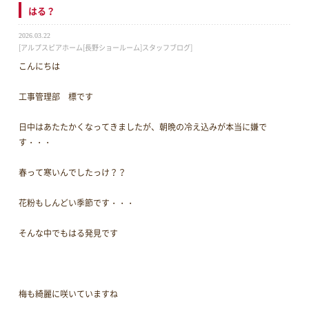
はる？
2026.03.22
[アルプスピアホーム[長野ショールーム]スタッフブログ]
こんにちは
工事管理部 標です
日中はあたたかくなってきましたが、朝晩の冷え込みが本当に嫌で
す・・・
春って寒いんでしたっけ？？
花粉もしんどい季節です・・・
そんな中でもはる発見です
梅も綺麗に咲いていますね