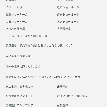
新着情報
イベント情報
イベントレポート
松本ショールーム
長野ショールーム
諏訪ショールーム
上田ショールーム
佐久ショールーム
あづみの展示場
長野展示場
モデルハウス・街かど展示場一覧
適正価格×高品質な “信州に根ざした
暖かい家づくり”
未来基準の標準装備
信州の気候に適した4つの柱
高品質な住まいの秘密と一生涯安心の
長期保証アフターサポート
施工事例・お客様の声
来場予約
お客様直筆アンケート
お問い合わせ・資料請求
自由設計コンセプトプラン
会員登録