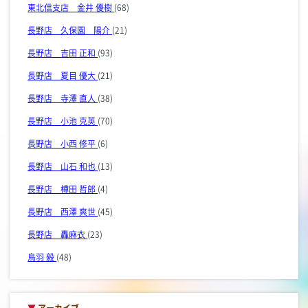
東北信支店 金井 優樹
(68)
長野店 久保園 陽介
(21)
長野店 吉田 正和
(93)
長野店 夏目 優大
(21)
長野店 寺澤 直人
(38)
長野店 小池 克英
(70)
長野店 小西 修平
(6)
長野店 山石 和也
(13)
長野店 樽田 哲郎
(4)
長野店 西澤 爽世
(45)
長野店 轟麻衣
(23)
鳥羽 毅
(48)
▼
アーカイブ