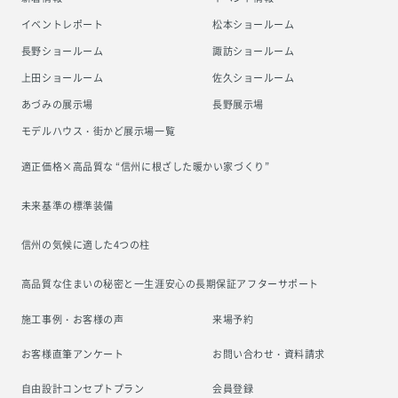
イベントレポート
松本ショールーム
長野ショールーム
諏訪ショールーム
上田ショールーム
佐久ショールーム
あづみの展示場
長野展示場
モデルハウス・街かど展示場一覧
適正価格×高品質な “信州に根ざした
暖かい家づくり”
未来基準の標準装備
信州の気候に適した4つの柱
高品質な住まいの秘密と一生涯安心の
長期保証アフターサポート
施工事例・お客様の声
来場予約
お客様直筆アンケート
お問い合わせ・資料請求
自由設計コンセプトプラン
会員登録