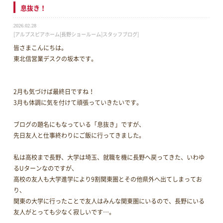
息抜き！
2026.02.28
[アルプスピアホーム[長野ショールーム]スタッフブログ]
皆さまこんにちは。
東北信営業デスクの坂本です。
2月も気づけば最終日ですね！
3月も体調に気を付けて頑張っていきたいです。
ブログの題名にもなっている「息抜き」ですが、
先日友人と仕事終わりにご飯に行ってきました。
私は高校まで長野、大学は埼玉、就職を機に長野へ戻ってきた、いわゆ
るUターンなのですが、
高校の友人も大学進学により9割関東圏とその他県外へ出てしまってお
り、
関東の大学に行ったことで友人はみんな関東圏にいるので、長野にいる
友人がとっても少なく寂しいです…。