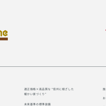
適正価格×高品質な “信州に根ざした
施
暖かい家づくり”
お
未来基準の標準装備