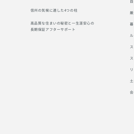
自
信州の気候に適した4つの柱
厳
高品質な住まいの秘密と一生涯安心の
暮
長期保証アフターサポート
ル
ス
ス
リ
土
会