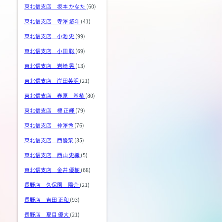
東北信支店 坂本 かなた
(60)
東北信支店 寺澤 悠斗
(41)
東北信支店 小池 史
(99)
東北信支店 小田 聡
(69)
東北信支店 岩崎 晃
(13)
東北信支店 岸田英明
(21)
東北信支店 春原 基希
(80)
東北信支店 標 正輝
(79)
東北信支店 神澤怜
(76)
東北信支店 西優菜
(35)
東北信支店 西山 史織
(5)
東北信支店 金井 優樹
(68)
長野店 久保園 陽介
(21)
長野店 吉田 正和
(93)
長野店 夏目 優大
(21)