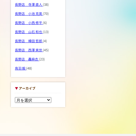
長野店 寺澤 直人
(38)
長野店 小池 克英
(70)
長野店 小西 修平
(6)
長野店 山石 和也
(13)
長野店 樽田 哲郎
(4)
長野店 西澤 爽世
(45)
長野店 轟麻衣
(23)
鳥羽 毅
(48)
▼
アーカイブ