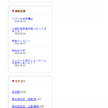
▼
最新記事
ジブリの世界🌍🌿
2026.08.10
小海町高原美術館へ行ってき
ました！
2026.08.09
家族ディズニー
2026.08.07
神社巡り⛩
2026.08.03
メンバーと佐久ショールーム
を見学しました！！
2026.08.02
▼
カテゴリ
未分類
(426)
東北信支店 保倉 然
(41)
東北信支店 土屋 義明
(40)