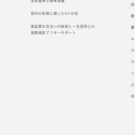
未来基準の標準装備
自
信州の気候に適した4つの柱
厳
高品質な住まいの秘密と一生涯安心の
暮
長期保証アフターサポート
ル
ス
ス
リ
土
会