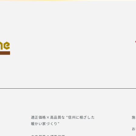
適正価格×高品質な “信州に根ざした
施
暖かい家づくり”
お