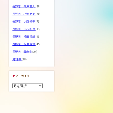
長野店 寺澤 直人
(38)
長野店 小池 克英
(70)
長野店 小西 修平
(7)
長野店 山石 和也
(13)
長野店 樽田 哲郎
(4)
長野店 西澤 爽世
(45)
長野店 轟麻衣
(24)
鳥羽 毅
(48)
▼
アーカイブ