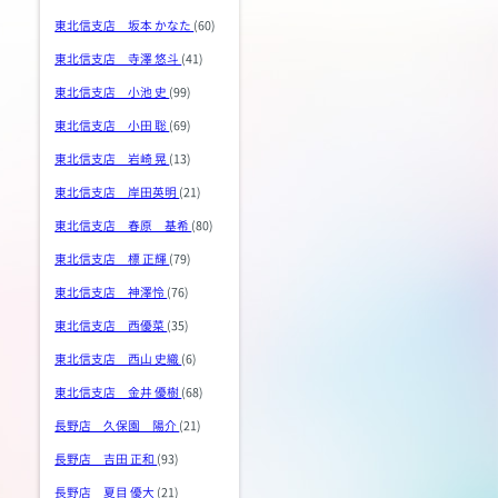
東北信支店 坂本 かなた
(60)
東北信支店 寺澤 悠斗
(41)
東北信支店 小池 史
(99)
東北信支店 小田 聡
(69)
東北信支店 岩崎 晃
(13)
東北信支店 岸田英明
(21)
東北信支店 春原 基希
(80)
東北信支店 標 正輝
(79)
東北信支店 神澤怜
(76)
東北信支店 西優菜
(35)
東北信支店 西山 史織
(6)
東北信支店 金井 優樹
(68)
長野店 久保園 陽介
(21)
長野店 吉田 正和
(93)
長野店 夏目 優大
(21)