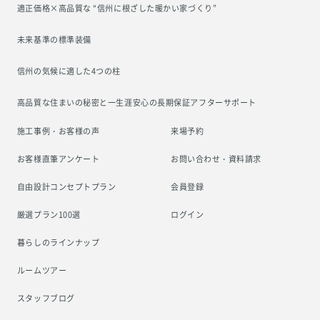
適正価格×高品質な “信州に根ざした
暖かい家づくり”
未来基準の標準装備
信州の気候に適した4つの柱
高品質な住まいの秘密と一生涯安心の
長期保証アフターサポート
施工事例・お客様の声
来場予約
お客様直筆アンケート
お問い合わせ・資料請求
自由設計コンセプトプラン
会員登録
厳選プラン100選
ログイン
暮らしのラインナップ
ルームツアー
スタッフブログ