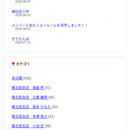
2026.08.07
神社巡り⛩
2026.08.03
メンバーと佐久ショールームを見学しました！！
2026.08.02
きりたんぽ
2026.07.31
▼
カテゴリ
未分類
(426)
東北信支店 保倉 然
(41)
東北信支店 土屋 義明
(40)
東北信支店 坂本 かなた
(60)
東北信支店 寺澤 悠斗
(41)
東北信支店 小池 史
(99)