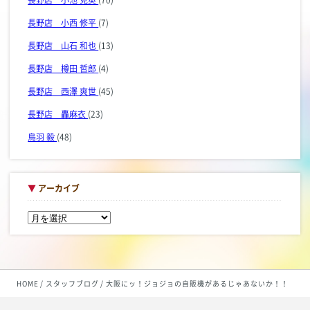
長野店 小西 修平
(7)
長野店 山石 和也
(13)
長野店 樽田 哲郎
(4)
長野店 西澤 爽世
(45)
長野店 轟麻衣
(23)
鳥羽 毅
(48)
▼
アーカイブ
HOME
スタッフブログ
大阪にッ！ジョジョの自販機があるじゃあないか！！