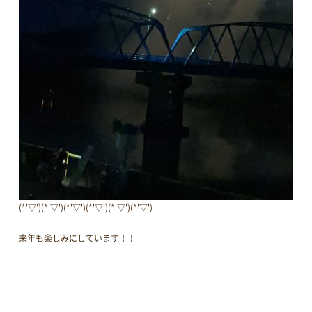
(*'▽')(*'▽')(*'▽')(*'▽')(*'▽')(*'▽')
来年も楽しみにしています！！