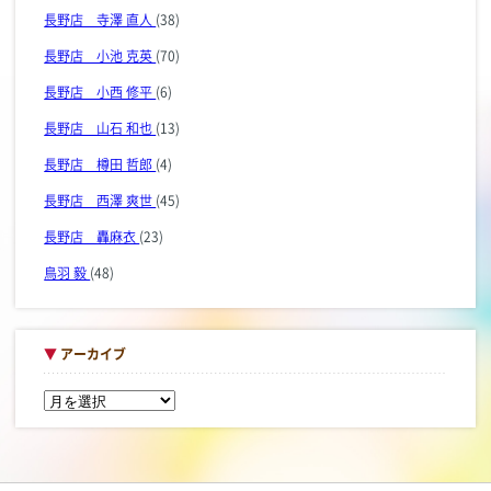
長野店 寺澤 直人
(38)
長野店 小池 克英
(70)
長野店 小西 修平
(6)
長野店 山石 和也
(13)
長野店 樽田 哲郎
(4)
長野店 西澤 爽世
(45)
長野店 轟麻衣
(23)
鳥羽 毅
(48)
▼
アーカイブ