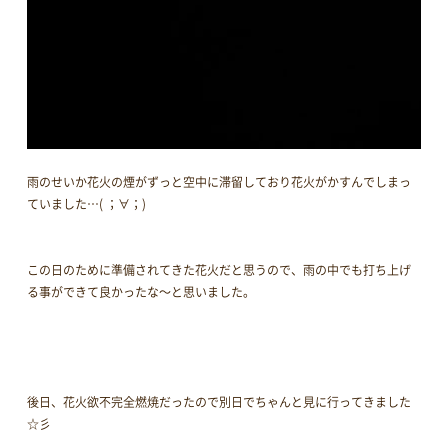
雨のせいか花火の煙がずっと空中に滞留しており花火がかすんでしまっ
ていました…( ；∀；)
この日のために準備されてきた花火だと思うので、雨の中でも打ち上げ
る事ができて良かったな～と思いました。
後日、花火欲不完全燃焼だったので別日でちゃんと見に行ってきました
☆彡