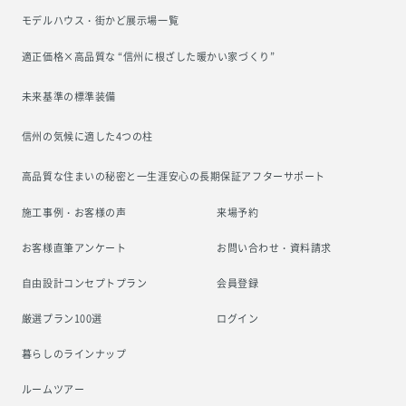
モデルハウス・街かど展示場一覧
適正価格×高品質な “信州に根ざした
暖かい家づくり”
未来基準の標準装備
信州の気候に適した4つの柱
高品質な住まいの秘密と一生涯安心の
長期保証アフターサポート
施工事例・お客様の声
来場予約
お客様直筆アンケート
お問い合わせ・資料請求
自由設計コンセプトプラン
会員登録
厳選プラン100選
ログイン
暮らしのラインナップ
ルームツアー