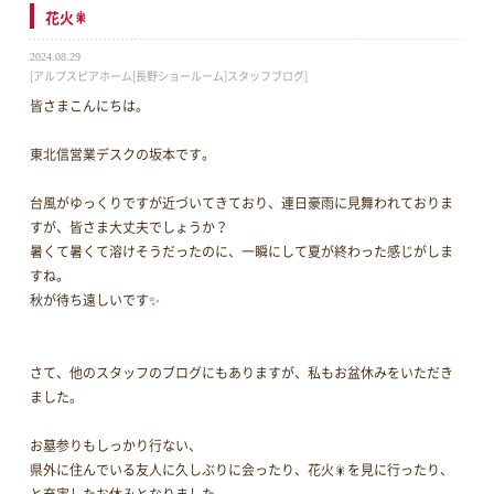
花火🎇
2024.08.29
[アルプスピアホーム[長野ショールーム]スタッフブログ]
皆さまこんにちは。
東北信営業デスクの坂本です。
台風がゆっくりですが近づいてきており、連日豪雨に見舞われておりま
すが、皆さま大丈夫でしょうか？
暑くて暑くて溶けそうだったのに、一瞬にして夏が終わった感じがしま
すね。
秋が待ち遠しいです✨
さて、他のスタッフのブログにもありますが、私もお盆休みをいただき
ました。
お墓参りもしっかり行ない、
県外に住んでいる友人に久しぶりに会ったり、花火🎇を見に行ったり、
と充実したお休みとなりました。