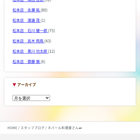
松本店 永瀬 祐
(80)
松本店 渡邉 茂
(1)
松本店 石川 健一郎
(75)
松本店 髙木 飛鳥
(43)
松本店 黒川 功太郎
(12)
松本店 齋藤 嶺
(6)
▼
アーカイブ
HOME
スタッフブログ
ネパール料理屋さん🍛