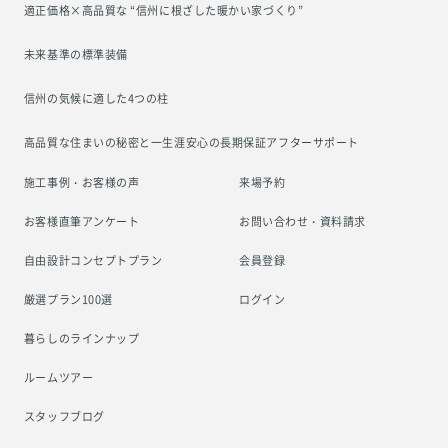
適正価格×高品質な “信州に根ざした
暖かい家づくり”
未来基準の標準装備
信州の気候に適した4つの柱
高品質な住まいの秘密と一生涯安心の
長期保証アフターサポート
施工事例・お客様の声
来場予約
お客様直筆アンケート
お問い合わせ・資料請求
自由設計コンセプトプラン
会員登録
厳選プラン100選
ログイン
暮らしのラインナップ
ルームツアー
スタッフブログ