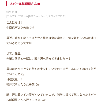
ネパール料理屋さん🍛
2026.05.01
[アルプスピアホーム[松本ショールーム]スタッフブログ]
こんにちは！
中南信デスクの濵です！
最近、暖かくなってきたかと思えば急に冷えて…何を着たらいいか迷っ
ているところです💭
さて、先日。
先輩と同期と一緒に、軽井沢へ行ってきましたー！
最初はピクニックに行く約束をしていたのですが…あいにくのお天気☔
ということで。
日程変更！！
軽井沢ゆったり女子旅に🌿
軽井沢に着いてお腹がすいていたので、咄嗟に調べて気になったネパー
ル料理屋さんへ行ってきました！