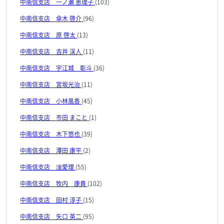
中南信支店 一ノ瀬 恵理子
(103)
中南信支店 傘木 啓介
(96)
中南信支店 原 啓太
(13)
中南信支店 吉井 渓人
(11)
中南信支店 宇江城 彰斗
(36)
中南信支店 宮坂光治
(11)
中南信支店 小林風香
(45)
中南信支店 市田 まこと
(1)
中南信支店 木下悠也
(39)
中南信支店 澤田 康平
(2)
中南信支店 濵愛理
(55)
中南信支店 牧内 康貴
(102)
中南信支店 田村 淳子
(15)
中南信支店 矢口 英二
(95)