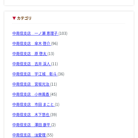
▼
カテゴリ
中南信支店 一ノ瀬 恵理子
(103)
中南信支店 傘木 啓介
(96)
中南信支店 原 啓太
(13)
中南信支店 吉井 渓人
(11)
中南信支店 宇江城 彰斗
(36)
中南信支店 宮坂光治
(11)
中南信支店 小林風香
(45)
中南信支店 市田 まこと
(1)
中南信支店 木下悠也
(39)
中南信支店 澤田 康平
(2)
中南信支店 濵愛理
(55)