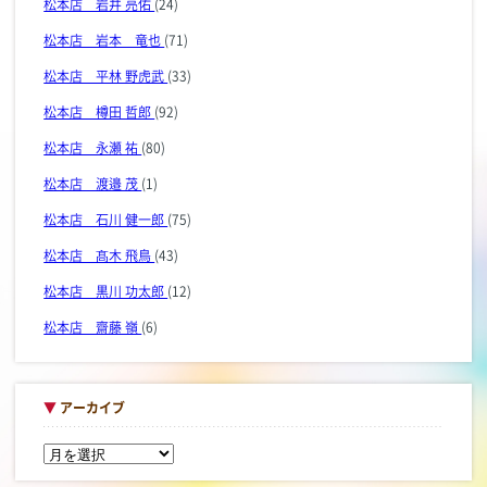
松本店 岩井 亮佑
(24)
松本店 岩本 竜也
(71)
松本店 平林 野虎武
(33)
松本店 樽田 哲郎
(92)
松本店 永瀬 祐
(80)
松本店 渡邉 茂
(1)
松本店 石川 健一郎
(75)
松本店 髙木 飛鳥
(43)
松本店 黒川 功太郎
(12)
松本店 齋藤 嶺
(6)
▼
アーカイブ