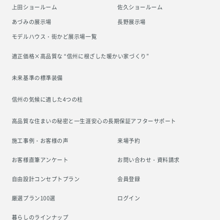
上田ショールーム
佐久ショールーム
あづみの展示場
長野展示場
モデルハウス・街かど展示場一覧
適正価格×高品質な “信州に根ざした
暖かい家づくり”
未来基準の標準装備
信州の気候に適した4つの柱
高品質な住まいの秘密と一生涯安心の
長期保証アフターサポート
施工事例・お客様の声
来場予約
お客様直筆アンケート
お問い合わせ・資料請求
自由設計コンセプトプラン
会員登録
厳選プラン100選
ログイン
暮らしのラインナップ