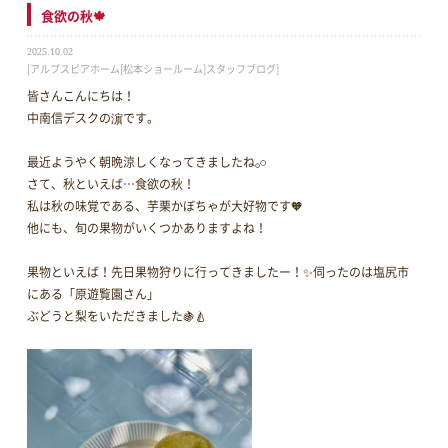
食欲の秋🍁
2025.10.02
[アルプスピアホーム[松本ショールーム]スタッフブログ]
皆さんこんにちは！
中南信デスクの濵です。
最近ようやく朝晩涼しくなってきましたね‪𓂂𓏸
さて、秋といえば…食欲の秋！
私は秋の味覚である、芋栗かぼちゃが大好物です🧡
他にも、旬の果物がいくつかありますよね！
果物といえば！先日果物狩りに行ってきましたー！✨伺ったのは塩尻市
にある「原遊覧園さん」
ぶどうと梨をいただきました🍇🍐