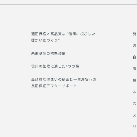
適正価格×高品質な “信州に根ざした
施
暖かい家づくり”
お
未来基準の標準装備
自
信州の気候に適した4つの柱
厳
高品質な住まいの秘密と一生涯安心の
暮
長期保証アフターサポート
ル
ス
ス
リ