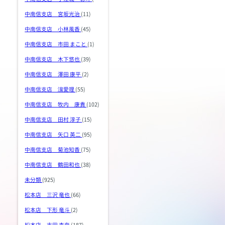
中南信支店 宮坂光治
(11)
中南信支店 小林風香
(45)
中南信支店 市田 まこと
(1)
中南信支店 木下悠也
(39)
中南信支店 澤田 康平
(2)
中南信支店 濵愛理
(55)
中南信支店 牧内 康貴
(102)
中南信支店 田村 淳子
(15)
中南信支店 矢口 英二
(95)
中南信支店 菊池知香
(75)
中南信支店 鶴田和也
(38)
未分類
(925)
松本店 三沢 竜也
(66)
松本店 下形 竜斗
(2)
松本店 吉田 杏奈
(187)