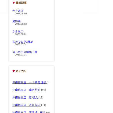
▼
最新記事
かき氷②
2026.08.09
夏野菜
2026.08.03
かき氷①
2026.08.01
おめでとう3歳👶
2026.07.31
はじめての解体工事
2026.07.31
▼
カテゴリ
中南信支店 一ノ瀬 恵理子
(103)
中南信支店 傘木 啓介
(96)
中南信支店 原 啓太
(13)
中南信支店 吉井 渓人
(11)
中南信支店 宇江城 彰斗
(36)