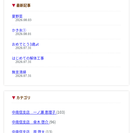
▼
最新記事
夏野菜
2026.08.03
かき氷①
2026.08.01
おめでとう3歳👶
2026.07.31
はじめての解体工事
2026.07.31
無言清掃
2026.07.31
▼
カテゴリ
中南信支店 一ノ瀬 恵理子
(103)
中南信支店 傘木 啓介
(96)
中南信支店 原 啓太
(13)