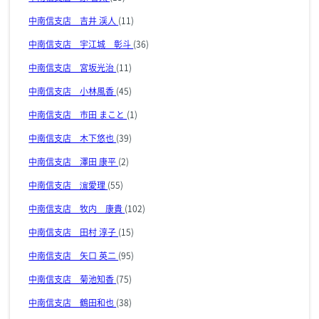
中南信支店 吉井 渓人
(11)
中南信支店 宇江城 彰斗
(36)
中南信支店 宮坂光治
(11)
中南信支店 小林風香
(45)
中南信支店 市田 まこと
(1)
中南信支店 木下悠也
(39)
中南信支店 澤田 康平
(2)
中南信支店 濵愛理
(55)
中南信支店 牧内 康貴
(102)
中南信支店 田村 淳子
(15)
中南信支店 矢口 英二
(95)
中南信支店 菊池知香
(75)
中南信支店 鶴田和也
(38)