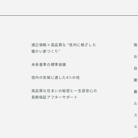
適正価格×高品質な “信州に根ざした
施
暖かい家づくり”
お
未来基準の標準装備
自
信州の気候に適した4つの柱
厳
高品質な住まいの秘密と一生涯安心の
暮
長期保証アフターサポート
ル
ス
ス