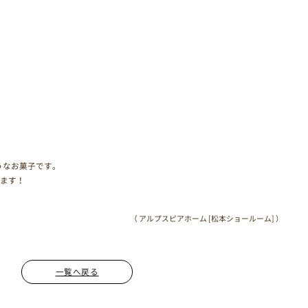
うなお菓子です。
します！
（ アルプスピアホーム [松本ショールーム] ）
一覧へ戻る