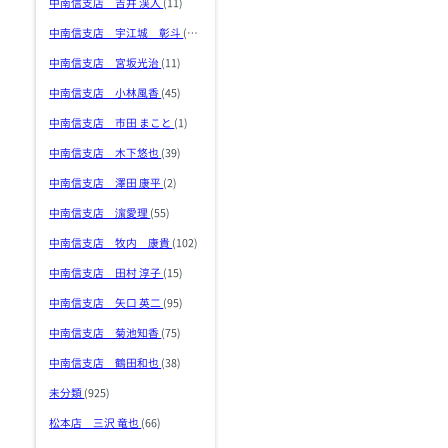
中南信支店 吉井 渓人
(11)
中南信支店 宇江城 彰斗
(36)
中南信支店 宮坂光治
(11)
中南信支店 小林風香
(45)
中南信支店 市田 まこと
(1)
中南信支店 木下悠也
(39)
中南信支店 澤田 康平
(2)
中南信支店 濵愛理
(55)
中南信支店 牧内 康貴
(102)
中南信支店 田村 淳子
(15)
中南信支店 矢口 英二
(95)
中南信支店 菊池知香
(75)
中南信支店 鶴田和也
(38)
未分類
(925)
松本店 三沢 竜也
(66)