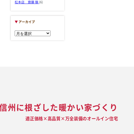
松本店 齋藤 嶺
(6)
▼
アーカイブ
信州に根ざした暖かい家づくり
適正価格×高品質×万全装備のオールイン住宅