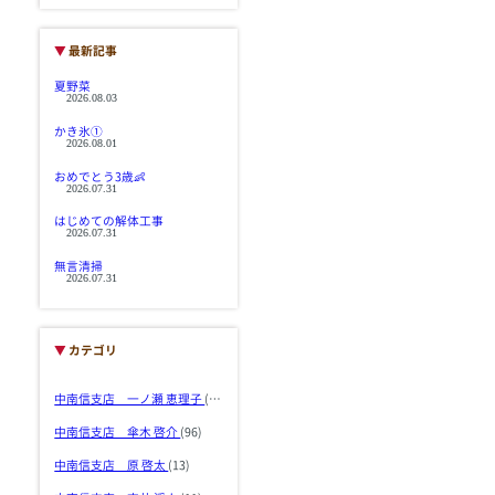
▼
最新記事
夏野菜
2026.08.03
かき氷①
2026.08.01
おめでとう3歳👶
2026.07.31
はじめての解体工事
2026.07.31
無言清掃
2026.07.31
▼
カテゴリ
中南信支店 一ノ瀬 恵理子
(103)
中南信支店 傘木 啓介
(96)
中南信支店 原 啓太
(13)