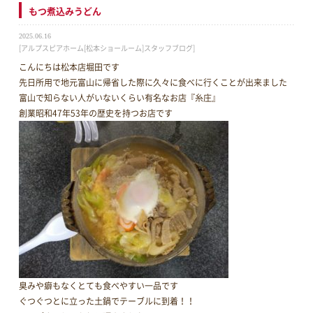
もつ煮込みうどん
2025.06.16
[アルプスピアホーム[松本ショールーム]スタッフブログ]
こんにちは松本店堀田です
先日所用で地元富山に帰省した際に久々に食べに行くことが出来ました
富山で知らない人がいないくらい有名なお店『糸庄』
創業昭和47年53年の歴史を持つお店です
臭みや癖もなくとても食べやすい一品です
ぐつぐつとに立った土鍋でテーブルに到着！！