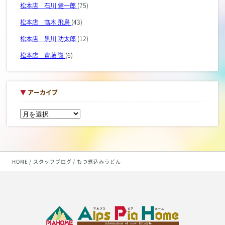
松本店 石川 健一郎
(75)
松本店 髙木 飛鳥
(43)
松本店 黒川 功太郎
(12)
松本店 齋藤 嶺
(6)
▼
アーカイブ
HOME
スタッフブログ
もつ煮込みうどん