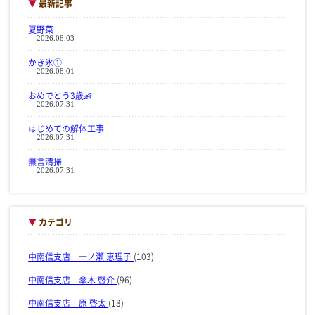
▼
最新記事
夏野菜
2026.08.03
かき氷①
2026.08.01
おめでとう3歳👶
2026.07.31
はじめての解体工事
2026.07.31
無言清掃
2026.07.31
▼
カテゴリ
中南信支店 一ノ瀬 恵理子
(103)
中南信支店 傘木 啓介
(96)
中南信支店 原 啓太
(13)