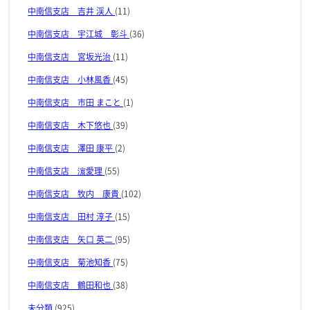
中南信支店 吉井 渓人
(11)
中南信支店 宇江城 彰斗
(36)
中南信支店 宮坂光治
(11)
中南信支店 小林風香
(45)
中南信支店 市田 まこと
(1)
中南信支店 木下悠也
(39)
中南信支店 澤田 康平
(2)
中南信支店 濵愛理
(55)
中南信支店 牧内 康貴
(102)
中南信支店 田村 淳子
(15)
中南信支店 矢口 英二
(95)
中南信支店 菊池知香
(75)
中南信支店 鶴田和也
(38)
未分類
(925)