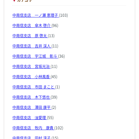
中南信支店 一ノ瀬 恵理子
(103)
中南信支店 傘木 啓介
(96)
中南信支店 原 啓太
(13)
中南信支店 吉井 渓人
(11)
中南信支店 宇江城 彰斗
(36)
中南信支店 宮坂光治
(11)
中南信支店 小林風香
(45)
中南信支店 市田 まこと
(1)
中南信支店 木下悠也
(39)
中南信支店 澤田 康平
(2)
中南信支店 濵愛理
(55)
中南信支店 牧内 康貴
(102)
中南信支店 田村 淳子
(15)