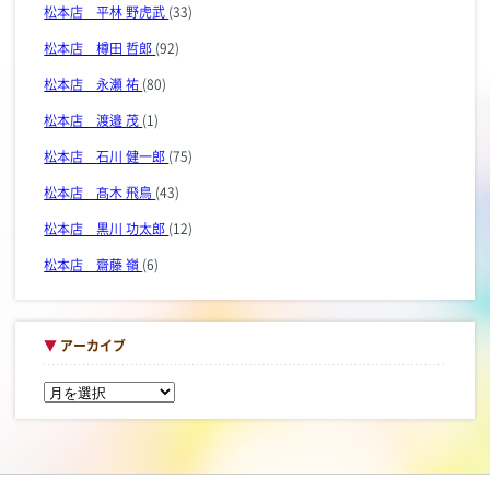
松本店 平林 野虎武
(33)
松本店 樽田 哲郎
(92)
松本店 永瀬 祐
(80)
松本店 渡邉 茂
(1)
松本店 石川 健一郎
(75)
松本店 髙木 飛鳥
(43)
松本店 黒川 功太郎
(12)
松本店 齋藤 嶺
(6)
▼
アーカイブ