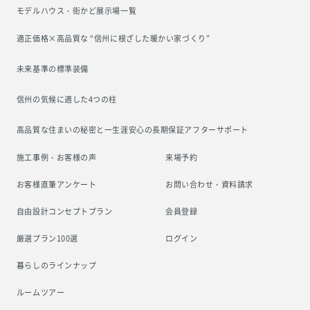
モデルハウス・街かど展示場一覧
適正価格×高品質な “信州に根ざした
暖かい家づくり”
未来基準の標準装備
信州の気候に適した4つの柱
高品質な住まいの秘密と一生涯安心の
長期保証アフターサポート
施工事例・お客様の声
来場予約
お客様直筆アンケート
お問い合わせ・資料請求
自由設計コンセプトプラン
会員登録
厳選プラン100選
ログイン
暮らしのラインナップ
ルームツアー