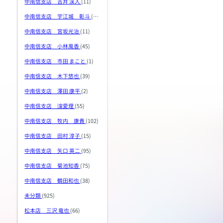
中南信支店 吉井 渓人
(11)
中南信支店 宇江城 彰斗
(36)
中南信支店 宮坂光治
(11)
中南信支店 小林風香
(45)
中南信支店 市田 まこと
(1)
中南信支店 木下悠也
(39)
中南信支店 澤田 康平
(2)
中南信支店 濵愛理
(55)
中南信支店 牧内 康貴
(102)
中南信支店 田村 淳子
(15)
中南信支店 矢口 英二
(95)
中南信支店 菊池知香
(75)
中南信支店 鶴田和也
(38)
未分類
(925)
松本店 三沢 竜也
(66)