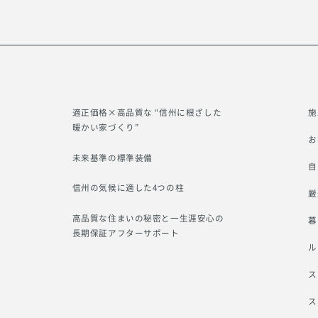
適正価格×高品質な “信州に根ざした
施
暖かい家づくり”
お
未来基準の標準装備
自
信州の気候に適した4つの柱
厳
高品質な住まいの秘密と一生涯安心の
暮
長期保証アフターサポート
ル
ス
ス