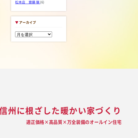
松本店 齋藤 嶺
(6)
▼
アーカイブ
信州に根ざした暖かい家づくり
適正価格×高品質×万全装備のオールイン住宅