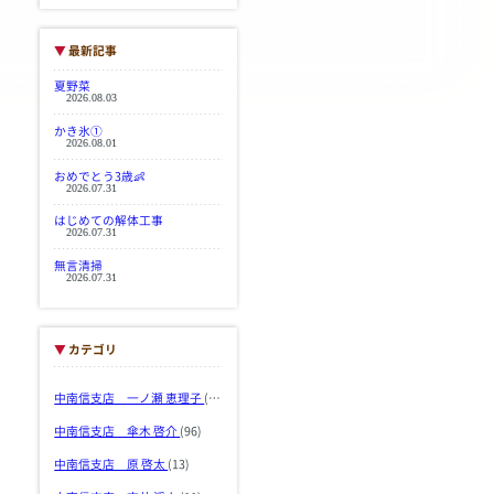
▼
最新記事
夏野菜
2026.08.03
かき氷①
2026.08.01
おめでとう3歳👶
2026.07.31
はじめての解体工事
2026.07.31
無言清掃
2026.07.31
▼
カテゴリ
中南信支店 一ノ瀬 恵理子
(103)
中南信支店 傘木 啓介
(96)
中南信支店 原 啓太
(13)