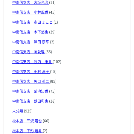
中南信支店 宮坂光治
(11)
中南信支店 小林風香
(45)
中南信支店 市田 まこと
(1)
中南信支店 木下悠也
(39)
中南信支店 澤田 康平
(2)
中南信支店 濵愛理
(55)
中南信支店 牧内 康貴
(102)
中南信支店 田村 淳子
(15)
中南信支店 矢口 英二
(95)
中南信支店 菊池知香
(75)
中南信支店 鶴田和也
(38)
未分類
(925)
松本店 三沢 竜也
(66)
松本店 下形 竜斗
(2)