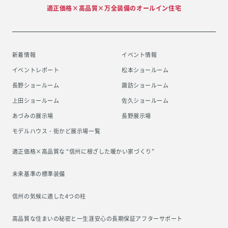
適正価格×高品質×万全装備のオールイン住宅
新着情報
イベント情報
イベントレポート
松本ショールーム
長野ショールーム
諏訪ショールーム
上田ショールーム
佐久ショールーム
あづみの展示場
長野展示場
モデルハウス・街かど展示場一覧
適正価格×高品質な “信州に根ざした
暖かい家づくり”
未来基準の標準装備
信州の気候に適した4つの柱
高品質な住まいの秘密と一生涯安心の
長期保証アフターサポート