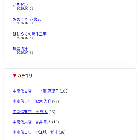
かき氷①
2026.08.01
おめでとう3歳👶
2026.07.31
はじめての解体工事
2026.07.31
無言清掃
2026.07.31
▼
カテゴリ
中南信支店 一ノ瀬 恵理子
(103)
中南信支店 傘木 啓介
(96)
中南信支店 原 啓太
(13)
中南信支店 吉井 渓人
(11)
中南信支店 宇江城 彰斗
(36)